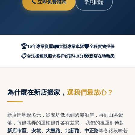
📞 立即免費諮詢
常見問題
🏆
🚛
🛡️
15年專業資歷
大型專業車隊
全程貨物投保
📋
⭐
🎯
合法搬運執照
客戶好評4.9分
新店在地熟悉
為什麼在新店搬家，
選我們最放心？
新店區地形多元，從安坑低地到碧潭沿岸，再到山區聚
落，每條巷弄的運輸條件各有差異。 我們的搬運師傅對
等各路段瞭若
新店市區、安坑、大豐路、北新路、中正路