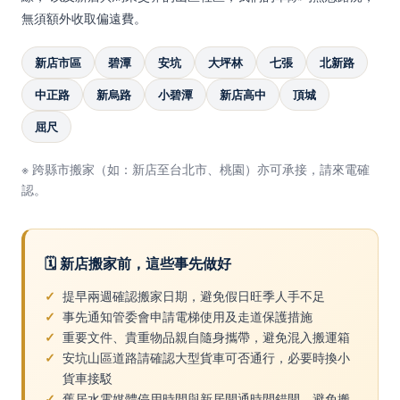
無須額外收取偏遠費。
新店市區
碧潭
安坑
大坪林
七張
北新路
中正路
新烏路
小碧潭
新店高中
頂城
屈尺
※ 跨縣市搬家（如：新店至台北市、桃園）亦可承接，請來電確
認。
🗓️ 新店搬家前，這些事先做好
提早兩週確認搬家日期，避免假日旺季人手不足
事先通知管委會申請電梯使用及走道保護措施
重要文件、貴重物品親自隨身攜帶，避免混入搬運箱
安坑山區道路請確認大型貨車可否通行，必要時換小
貨車接駁
舊居水電媒體停用時間與新居開通時間錯開，避免搬