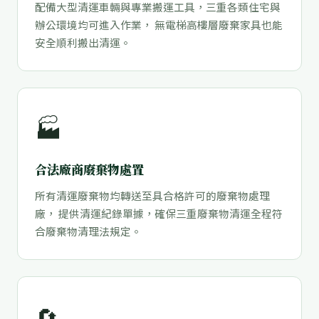
配備大型清運車輛與專業搬運工具，三重各類住宅與
辦公環境均可進入作業， 無電梯高樓層廢棄家具也能
安全順利搬出清運。
🏭
合法廠商廢棄物處置
所有清運廢棄物均轉送至具合格許可的廢棄物處理
廠， 提供清運紀錄單據，確保三重廢棄物清運全程符
合廢棄物清理法規定。
🔄