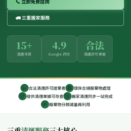
📞 立即免費諮詢
🚛 三重搬家服務
15+
4.9
合法
清運年資
Google 評分
清運許可業者
📜
合法清運許可證業者
♻️
環保合規廢棄物處理
📋
提供清運單據可存查
🤝
搬家清運同步一站完成
🌱
廢棄物分類減量再利用
三重
清運服務
三大核心