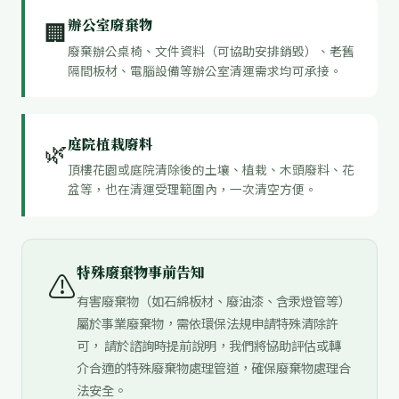
辦公室廢棄物
🏢
廢棄辦公桌椅、文件資料（可協助安排銷毀）、老舊
隔間板材、電腦設備等辦公室清運需求均可承接。
庭院植栽廢料
🌿
頂樓花園或庭院清除後的土壤、植栽、木頭廢料、花
盆等，也在清運受理範圍內，一次清空方便。
特殊廢棄物事前告知
⚠️
有害廢棄物（如石綿板材、廢油漆、含汞燈管等）
屬於事業廢棄物，需依環保法規申請特殊清除許
可， 請於諮詢時提前說明，我們將協助評估或轉
介合適的特殊廢棄物處理管道，確保廢棄物處理合
法安全。