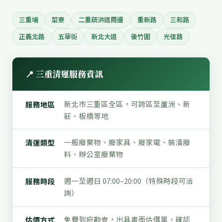
三重埔
菜寮
二重疏洪道周邊
重新路
三和路
正義北路
五華街
新北大道
後竹圍
光復路
📍 三重清運服務資訊
新北市三重區全區，可跨區至蘆洲、新
服務地區
莊、板橋等地
一般廢棄物、廢家具、廢家電、裝潢廢
清運類型
料、辦公室廢棄物
週一至週日 07:00–20:00（特殊時段可洽
服務時段
詢）
免費到府勘查，出具書面估價單，確認
估價方式