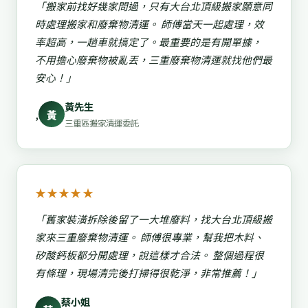
「搬家前找好幾家問過，只有大台北頂級搬家願意同
時處理搬家和廢棄物清運。 師傅當天一起處理，效
率超高，一趟車就搞定了。最重要的是有開單據，
不用擔心廢棄物被亂丟，三重廢棄物清運就找他們最
安心！」
黃先生
,
黃
三重區搬家清運委託
★★★★★
「舊家裝潢拆除後留了一大堆廢料，找大台北頂級搬
家來三重廢棄物清運。 師傅很專業，幫我把木料、
矽酸鈣板都分開處理，說這樣才合法。 整個過程很
有條理，現場清完後打掃得很乾淨，非常推薦！」
蔡小姐