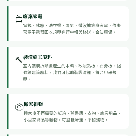
廢棄家電
📺
電視、冰箱、洗衣機、冷氣、微波爐等廢家電，依廢
棄電子電器回收規範進行申報與移送，合法環保。
裝潢施工廢料
🔨
室內裝潢拆除後產生的木料、矽酸鈣板、石膏板、鋁
條等建築廢料，我們可協助裝袋清運，符合申報規
範。
搬家雜物
📦
搬家後不再需要的紙箱、舊書籍、衣物、廚房用品、
小型家飾品等雜物，可整批清運，不留殘物。